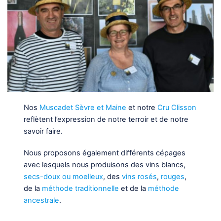
Nos
Muscadet Sèvre et Maine
et notre
Cru Clisson
reflètent l’expression de notre terroir et de notre
savoir faire.
Nous proposons également différents cépages
avec lesquels nous produisons des vins blancs,
secs-doux ou moelleux
, des
vins rosés
,
rouges
,
de la
méthode traditionnelle
et de la
méthode
ancestrale
.