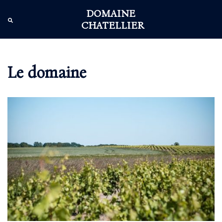
Aller
DOMAINE
au
Ouvr
Rechercher
CHATELLIER
contenu
le
men
Le domaine